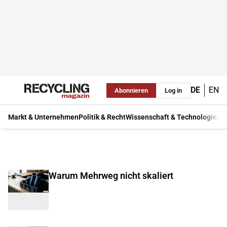
DE
EN
Abonnieren
Log in
Markt & Unternehmen
Politik & Recht
Wissenschaft & Technologie
Ma
Warum Mehrweg nicht skaliert