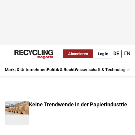
DE
EN
Abonnieren
Log in
Markt & Unternehmen
Politik & Recht
Wissenschaft & Technologie
Ma
Keine Trendwende in der Papierindustrie