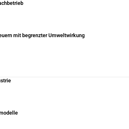
fachbetrieb
uern mit begrenzter Umweltwirkung
strie
smodelle