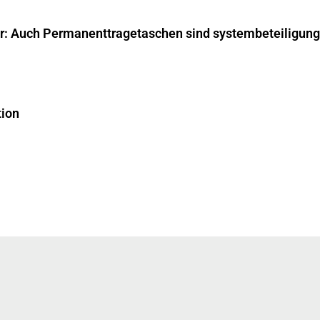
ar: Auch Permanenttragetaschen sind systembeteiligungs
tion