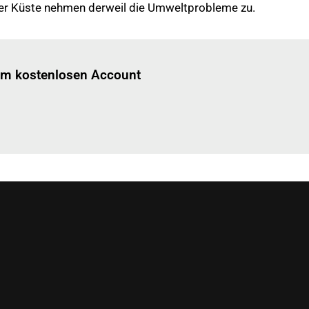
n der Küste nehmen derweil die Umweltprobleme zu.
Einloggen
um diesen Artikel zu lesen.
nem kostenlosen Account