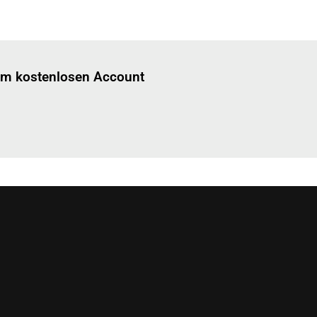
Einloggen
um diesen Artikel zu lesen.
nem kostenlosen Account