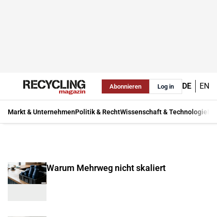
DE
EN
Abonnieren
Log in
Markt & Unternehmen
Politik & Recht
Wissenschaft & Technologie
Ma
Warum Mehrweg nicht skaliert