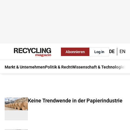
DE
EN
Abonnieren
Log in
Markt & Unternehmen
Politik & Recht
Wissenschaft & Technologie
Ma
Keine Trendwende in der Papierindustrie