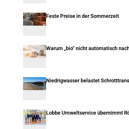
Feste Preise in der Sommerzeit
Warum „bio" nicht automatisch nachh
Niedrigwasser belastet Schrotttran
Lobbe Umweltservice übernimmt Rö