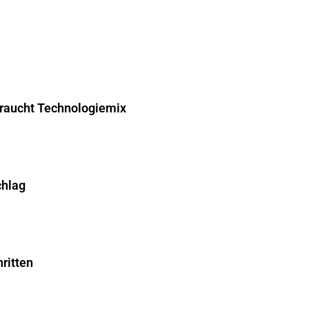
braucht Technologiemix
chlag
ritten