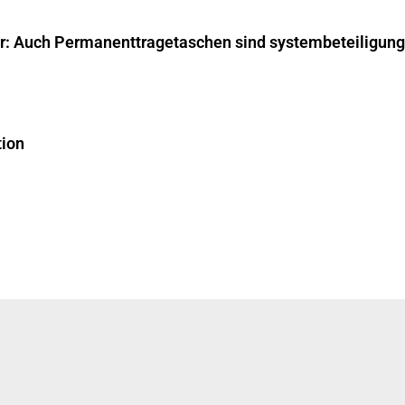
ar: Auch Permanenttragetaschen sind systembeteiligungs
tion