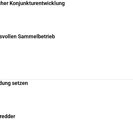
cher Konjunkturentwicklung
hsvollen Sammelbetrieb
dung setzen
hredder