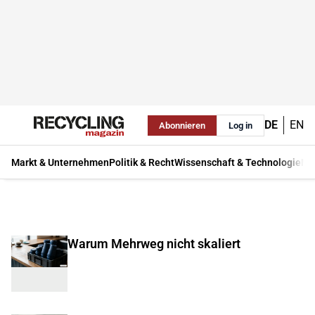
DE
EN
Abonnieren
Log in
Markt & Unternehmen
Politik & Recht
Wissenschaft & Technologie
Ma
Warum Mehrweg nicht skaliert