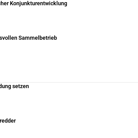
cher Konjunkturentwicklung
hsvollen Sammelbetrieb
dung setzen
hredder