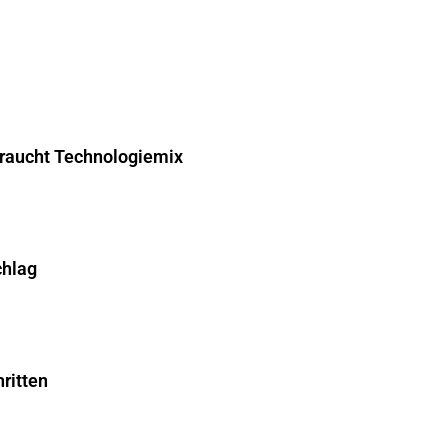
braucht Technologiemix
chlag
ritten