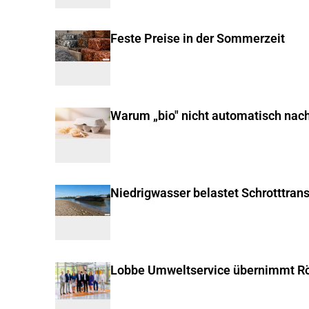
Feste Preise in der Sommerzeit
Warum „bio" nicht automatisch nachh
Niedrigwasser belastet Schrotttran
Lobbe Umweltservice übernimmt Rö