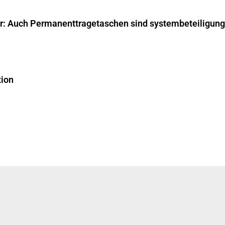
ar: Auch Permanenttragetaschen sind systembeteiligungs
tion