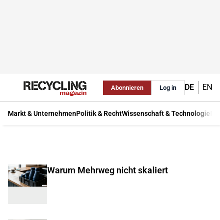
DE
EN
Abonnieren
Log in
Markt & Unternehmen
Politik & Recht
Wissenschaft & Technologie
Ma
Warum Mehrweg nicht skaliert