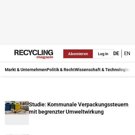
DE
EN
Abonnieren
Log in
Markt & Unternehmen
Politik & Recht
Wissenschaft & Technologie
Ma
Studie: Kommunale Verpackungssteuern
mit begrenzter Umweltwirkung