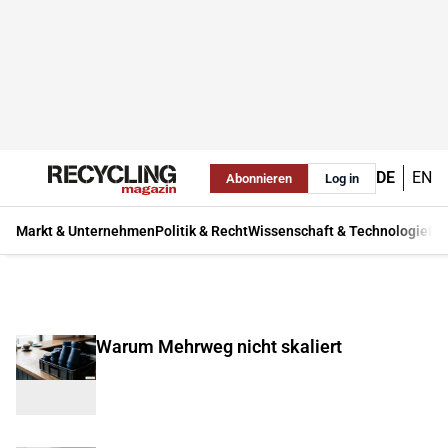
DE
EN
Abonnieren
Log in
Markt & Unternehmen
Politik & Recht
Wissenschaft & Technologie
Ma
Warum Mehrweg nicht skaliert