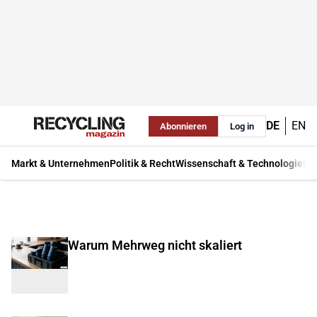
DE
EN
Abonnieren
Log in
Markt & Unternehmen
Politik & Recht
Wissenschaft & Technologie
Ma
Warum Mehrweg nicht skaliert