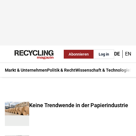
DE
EN
Abonnieren
Log in
Markt & Unternehmen
Politik & Recht
Wissenschaft & Technologie
Ma
Keine Trendwende in der Papierindustrie