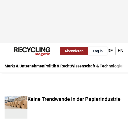
DE
EN
Abonnieren
Log in
Markt & Unternehmen
Politik & Recht
Wissenschaft & Technologie
Ma
Keine Trendwende in der Papierindustrie