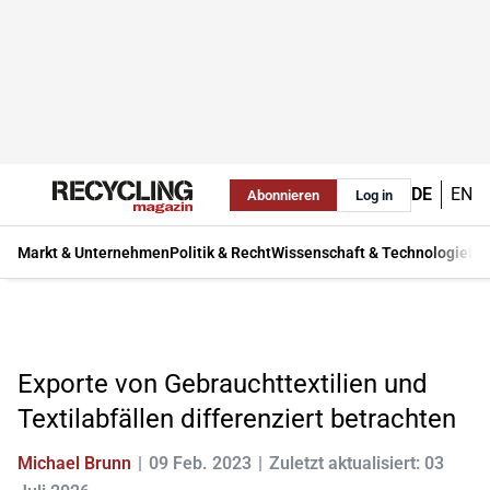
DE
EN
Abonnieren
Log in
Markt & Unternehmen
Politik & Recht
Wissenschaft & Technologie
Ma
Exporte von Gebrauchttextilien und
Textilabfällen differenziert betrachten
Michael Brunn
09 Feb. 2023
Zuletzt aktualisiert: 03