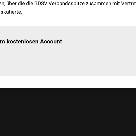
men, über die die BDSV Verbandsspitze zusammen mit Vertr
kutierte.
Einloggen
um diesen Artikel zu lesen.
nem kostenlosen Account