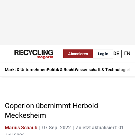
DE
EN
Abonnieren
Log in
Markt & Unternehmen
Politik & Recht
Wissenschaft & Technologie
Ma
Coperion übernimmt Herbold
Meckesheim
Marius Schaub
07 Sep. 2022
Zuletzt aktualisiert: 01