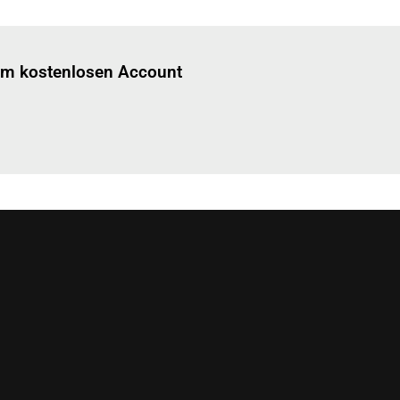
Einloggen
um diesen Artikel zu lesen.
nem kostenlosen Account