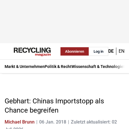
DE
EN
Abonnieren
Log in
Markt & Unternehmen
Politik & Recht
Wissenschaft & Technologie
Ma
Gebhart: Chinas Importstopp als
Chance begreifen
Michael Brunn
06 Jan. 2018
Zuletzt aktualisiert: 02