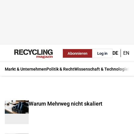
DE
EN
Abonnieren
Log in
Markt & Unternehmen
Politik & Recht
Wissenschaft & Technologie
Ma
Warum Mehrweg nicht skaliert