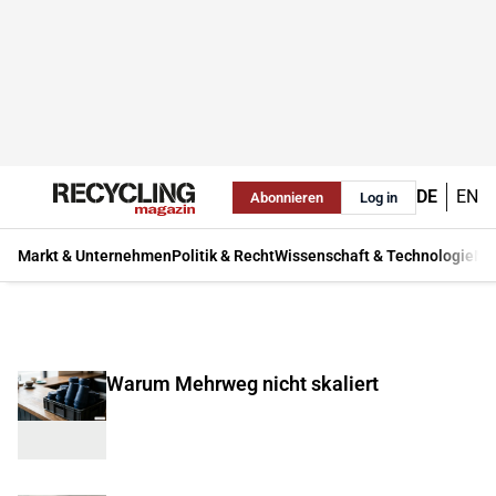
DE
EN
Abonnieren
Log in
Markt & Unternehmen
Politik & Recht
Wissenschaft & Technologie
Ma
Warum Mehrweg nicht skaliert