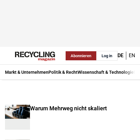
DE
EN
Abonnieren
Log in
Markt & Unternehmen
Politik & Recht
Wissenschaft & Technologie
Ma
Warum Mehrweg nicht skaliert