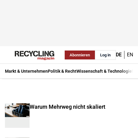
DE
EN
Abonnieren
Log in
Markt & Unternehmen
Politik & Recht
Wissenschaft & Technologie
Ma
Warum Mehrweg nicht skaliert