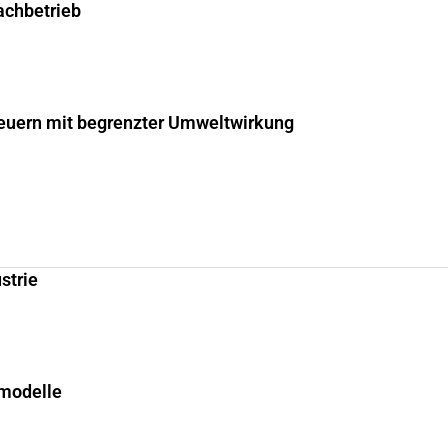
fachbetrieb
uern mit begrenzter Umweltwirkung
strie
smodelle