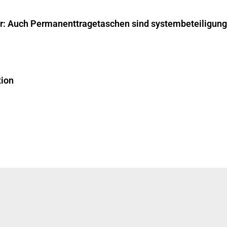
ar: Auch Permanenttragetaschen sind systembeteiligungs
tion