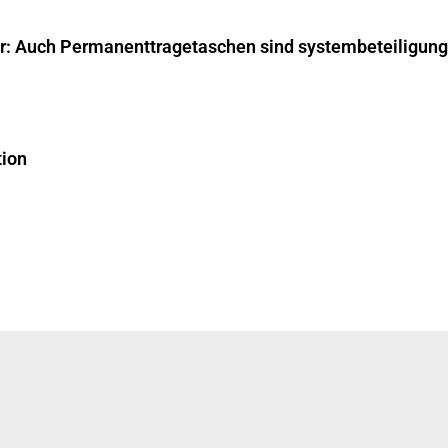
ar: Auch Permanenttragetaschen sind systembeteiligungs
tion