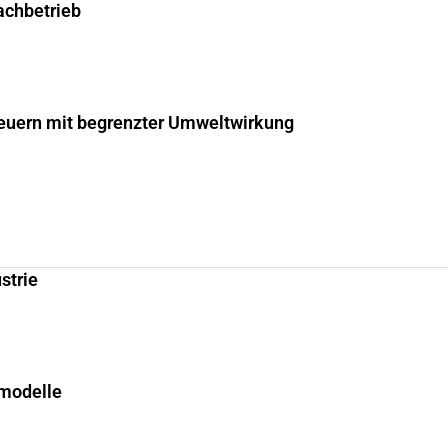
fachbetrieb
uern mit begrenzter Umweltwirkung
strie
smodelle