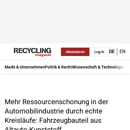
DE
EN
Abonnieren
Log in
Markt & Unternehmen
Politik & Recht
Wissenschaft & Technologie
Ma
Mehr Ressourcenschonung in der
Automobilindustrie durch echte
Kreisläufe: Fahrzeugbauteil aus
Altauto-Kunststoff