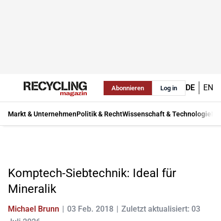
DE
EN
Abonnieren
Log in
Markt & Unternehmen
Politik & Recht
Wissenschaft & Technologie
Ma
Komptech-Siebtechnik: Ideal für
Mineralik
Michael Brunn
03 Feb. 2018
Zuletzt aktualisiert: 03