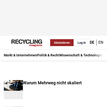
DE
EN
Abonnieren
Log in
Markt & Unternehmen
Politik & Recht
Wissenschaft & Technologie
Ma
Warum Mehrweg nicht skaliert