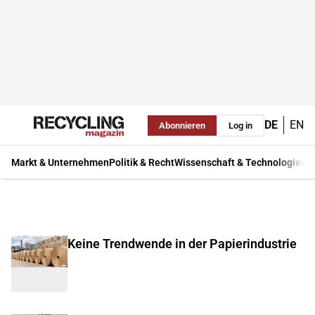
DE
EN
Abonnieren
Log in
Markt & Unternehmen
Politik & Recht
Wissenschaft & Technologie
Ma
Keine Trendwende in der Papierindustrie