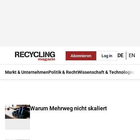
DE
EN
Abonnieren
Log in
Markt & Unternehmen
Politik & Recht
Wissenschaft & Technologie
Ma
Warum Mehrweg nicht skaliert