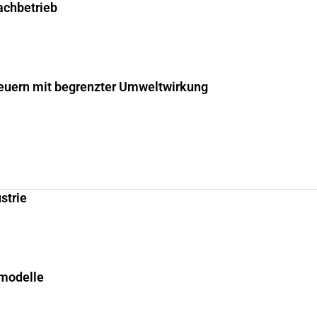
fachbetrieb
uern mit begrenzter Umweltwirkung
strie
smodelle