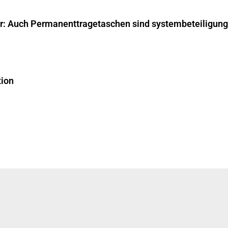
ar: Auch Permanenttragetaschen sind systembeteiligungs
tion