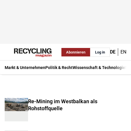
DE
EN
Abonnieren
Log in
Markt & Unternehmen
Politik & Recht
Wissenschaft & Technologie
Ma
Re-Mining im Westbalkan als
Rohstoffquelle