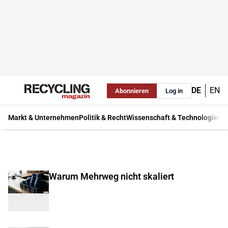
DE
EN
Abonnieren
Log in
Markt & Unternehmen
Politik & Recht
Wissenschaft & Technologie
Ma
Warum Mehrweg nicht skaliert