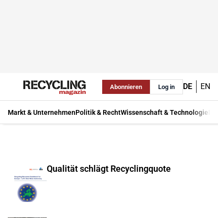
DE
EN
Abonnieren
Log in
Markt & Unternehmen
Politik & Recht
Wissenschaft & Technologie
Ma
Qualität schlägt Recyclingquote