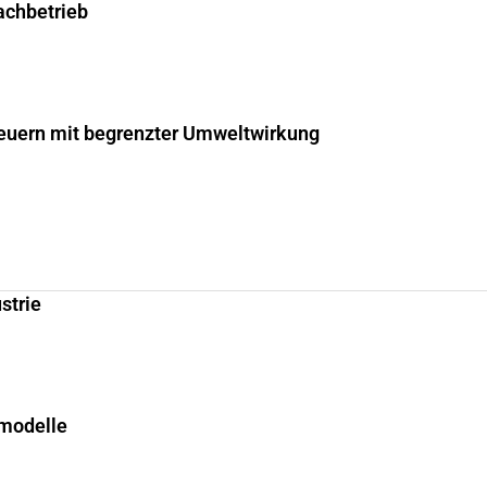
fachbetrieb
uern mit begrenzter Umweltwirkung
strie
smodelle