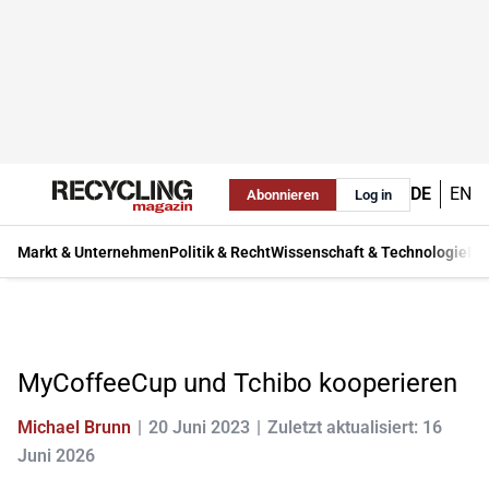
DE
EN
Abonnieren
Log in
Markt & Unternehmen
Politik & Recht
Wissenschaft & Technologie
Ma
MyCoffeeCup und Tchibo kooperieren
Michael Brunn
20 Juni 2023
Zuletzt aktualisiert: 16
Juni 2026