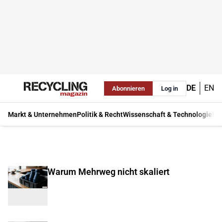
DE
EN
Abonnieren
Log in
Markt & Unternehmen
Politik & Recht
Wissenschaft & Technologie
Ma
Warum Mehrweg nicht skaliert