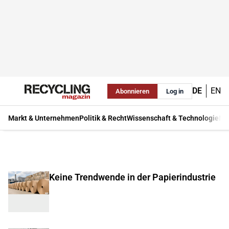
DE
EN
Abonnieren
Log in
Markt & Unternehmen
Politik & Recht
Wissenschaft & Technologie
Ma
Keine Trendwende in der Papierindustrie