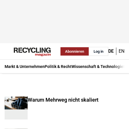
DE
EN
Abonnieren
Log in
Markt & Unternehmen
Politik & Recht
Wissenschaft & Technologie
Ma
Warum Mehrweg nicht skaliert