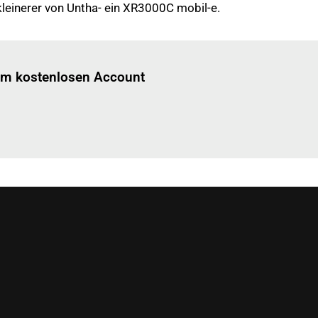
leinerer von Untha- ein XR3000C mobil-e.
Einloggen
um diesen Artikel zu lesen.
nem kostenlosen Account