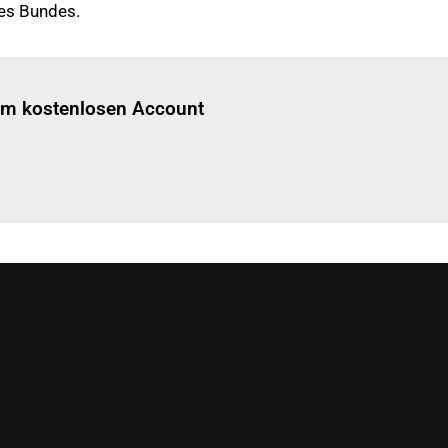
es Bundes.
Einloggen
um diesen Artikel zu lesen.
nem kostenlosen Account