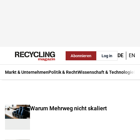
DE
EN
Abonnieren
Log in
Markt & Unternehmen
Politik & Recht
Wissenschaft & Technologie
Ma
Warum Mehrweg nicht skaliert