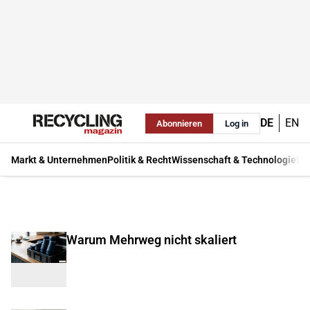
DE
EN
Abonnieren
Log in
Markt & Unternehmen
Politik & Recht
Wissenschaft & Technologie
Ma
Warum Mehrweg nicht skaliert